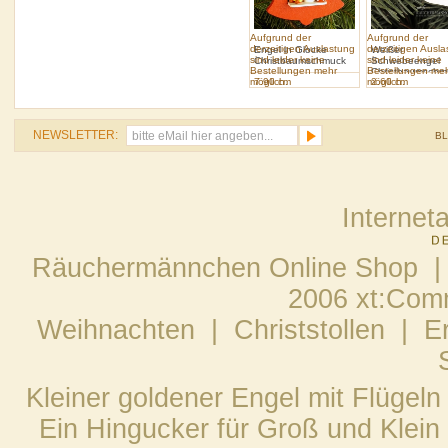
Aufgrund der
Aufgrund der
derzeitigen Auslastung
derzeitigen Ausl
Engel in Glocke
Weißer
sind leider keine
sind leider keine
Christbaumschmuck
Schwebeengel
Bestellungen mehr
Bestellungen me
Christbaumschm
möglich.
7.90 cm
möglich.
2.60 cm
NEWSLETTER:
B
Internet
Räuchermännchen Online Shop |
2006 xt:Com
Weihnachten
|
Christstollen
|
E
Kleiner goldener Engel mit Flügel
Ein Hingucker für Groß und Klei