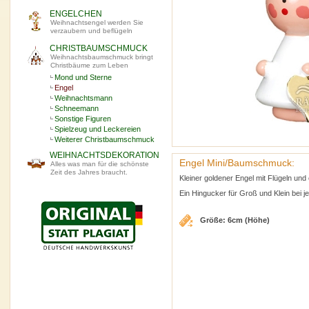
ENGELCHEN
Weihnachtsengel werden Sie
verzaubern und beflügeln
CHRISTBAUMSCHMUCK
Weihnachtsbaumschmuck bringt
Christbäume zum Leben
Mond und Sterne
Engel
Weihnachtsmann
Schneemann
Sonstige Figuren
Spielzeug und Leckereien
Weiterer Christbaumschmuck
WEIHNACHTSDEKORATION
Engel Mini/Baumschmuck:
Alles was man für die schönste
Zeit des Jahres braucht.
Kleiner goldener Engel mit Flügeln un
Ein Hingucker für Groß und Klein bei
Größe: 6cm (Höhe)