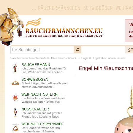
Räuchermännchen-Startseite
Christbaumschmuck
Engel
Engel Mini/Baumschmuck
RÄUCHERMANN
Engel Mini/Baumschm
Ich übernehme das Rauchen für
Sie. Weihnachtsdüfte erleben!
SCHWIBBOGEN
Schwibbögen für traditionelle und
stilvolle Adventsnächte.
WEIHNACHTSSTERN
Ein Muss für die Weihnachtszeit.
Wählen Sie Ihren Stern aus!
NUSSKNACKER
Ich knacke für Sie mit größter
Freude jede köstliche Nuss.
WEIHNACHTSPYRAMIDE
Der Renner in weihnachtlich
geschmückten Räumen.