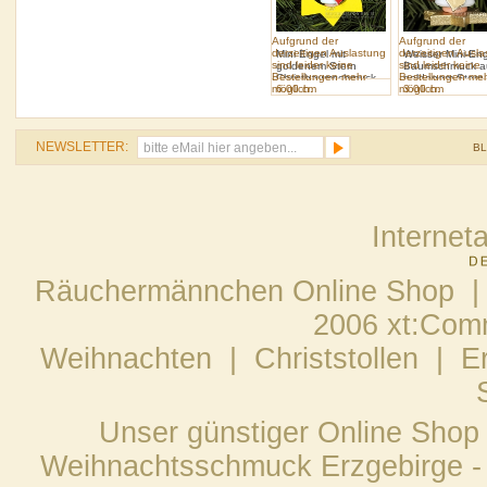
Aufgrund der
Aufgrund der
derzeitigen Auslastung
derzeitigen Ausl
Mini Engel mit
Weisser Mini-En
sind leider keine
sind leider keine
goldenem Stern
Baumschmuck a
Bestellungen mehr
Bestellungen me
Christbaumschmuck
goldenem Stern
möglich.
6.00 cm
möglich.
3.00 cm
NEWSLETTER:
B
Internet
Räuchermännchen Online Shop |
2006 xt:Com
Weihnachten
|
Christstollen
|
E
Unser günstiger Online Shop
Weihnachtsschmuck Erzgebirge - 