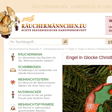
Räuchermännchen-Startseite
Christbaumschmuck
Engel
Engel in Glocke Christbaumsch
RÄUCHERMANN
Engel in Glocke Chri
Ich übernehme das Rauchen für
Sie. Weihnachtsdüfte erleben!
SCHWIBBOGEN
Schwibbögen für traditionelle und
stilvolle Adventsnächte.
WEIHNACHTSSTERN
Ein Muss für die Weihnachtszeit.
Wählen Sie Ihren Stern aus!
NUSSKNACKER
Ich knacke für Sie mit größter
Freude jede köstliche Nuss.
WEIHNACHTSPYRAMIDE
Der Renner in weihnachtlich
geschmückten Räumen.