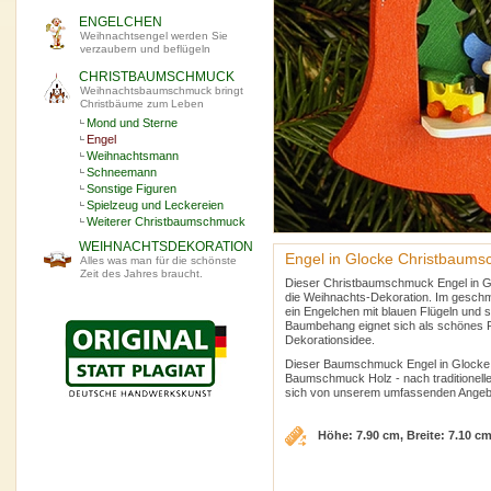
ENGELCHEN
Weihnachtsengel werden Sie
verzaubern und beflügeln
CHRISTBAUMSCHMUCK
Weihnachtsbaumschmuck bringt
Christbäume zum Leben
Mond und Sterne
Engel
Weihnachtsmann
Schneemann
Sonstige Figuren
Spielzeug und Leckereien
Weiterer Christbaumschmuck
WEIHNACHTSDEKORATION
Engel in Glocke Christbaums
Alles was man für die schönste
Zeit des Jahres braucht.
Dieser Christbaumschmuck Engel in Gl
die Weihnachts-Dekoration. Im gesch
ein Engelchen mit blauen Flügeln und 
Baumbehang eignet sich als schönes Pr
Dekorationsidee.
Dieser Baumschmuck Engel in Glocke 
Baumschmuck Holz - nach traditionelle
sich von unserem umfassenden Angeb
Höhe: 7.90 cm, Breite: 7.10 c