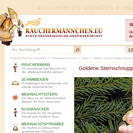
Räuchermännchen-Startseite
Christbaumschmuck
Engel
Goldene Sternschnuppe Baumsc
RÄUCHERMANN
Goldene Sternschnup
Ich übernehme das Rauchen für
Sie. Weihnachtsdüfte erleben!
SCHWIBBOGEN
Schwibbögen für traditionelle und
stilvolle Adventsnächte.
WEIHNACHTSSTERN
Ein Muss für die Weihnachtszeit.
Wählen Sie Ihren Stern aus!
NUSSKNACKER
Ich knacke für Sie mit größter
Freude jede köstliche Nuss.
WEIHNACHTSPYRAMIDE
Der Renner in weihnachtlich
geschmückten Räumen.