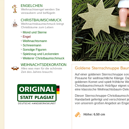
ENGELCHEN
Weihnachtsengel werden Sie
verzaubern und beflügeln
CHRISTBAUMSCHMUCK
Weihnachtsbaumschmuck bringt
Christbäume zum Leben
Mond und Sterne
Engel
Weihnachtsmann
Schneemann
Sonstige Figuren
Spielzeug und Leckereien
Weiterer Christbaumschmuck
WEIHNACHTSDEKORATION
Goldene Sternschnuppe Bau
Alles was man für die schönste
Zeit des Jahres braucht.
Auf einer goldenen Sternschnuppe so
Posaune für weihnachtliche Klänge. Da
goldenen Komet und spielt fröhliche We
Christbaumschmuck Holzfigur eignet s
eine klassische Weihnachtsbaum-Dek
Dieser Sternschnuppe-Christbaumschmuc
Handarbeit gefertigt und verschönert 
von unserem großen Angebot an Enge
Höhe: 6.50 cm