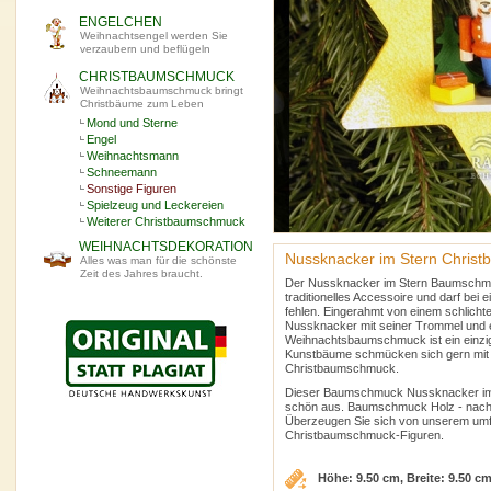
ENGELCHEN
Weihnachtsengel werden Sie
verzaubern und beflügeln
CHRISTBAUMSCHMUCK
Weihnachtsbaumschmuck bringt
Christbäume zum Leben
Mond und Sterne
Engel
Weihnachtsmann
Schneemann
Sonstige Figuren
Spielzeug und Leckereien
Weiterer Christbaumschmuck
WEIHNACHTSDEKORATION
Nussknacker im Stern Chris
Alles was man für die schönste
Zeit des Jahres braucht.
Der Nussknacker im Stern Baumschmu
traditionelles Accessoire und darf bei 
fehlen. Eingerahmt von einem schlichte
Nussknacker mit seiner Trommel und e
Weihnachtsbaumschmuck ist ein einzi
Kunstbäume schmücken sich gern mit 
Christbaumschmuck.
Dieser Baumschmuck Nussknacker im 
schön aus. Baumschmuck Holz - nach tra
Überzeugen Sie sich von unserem um
Christbaumschmuck-Figuren.
Höhe: 9.50 cm, Breite: 9.50 c