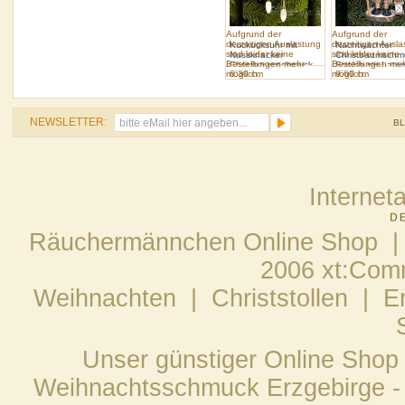
Aufgrund der
Aufgrund der
derzeitigen Auslastung
derzeitigen Ausl
Kuckucksuhr mit
Nachtwächter
sind leider keine
sind leider keine
Nussknacker
Christbaumschm
Bestellungen mehr
Bestellungen me
Christbaumschmuck
Strolch mit Late
möglich.
6.30 cm
möglich.
9.60 cm
braun
NEWSLETTER:
B
Internet
Räuchermännchen Online Shop |
2006 xt:Com
Weihnachten
|
Christstollen
|
E
Unser günstiger Online Shop
Weihnachtsschmuck Erzgebirge - 