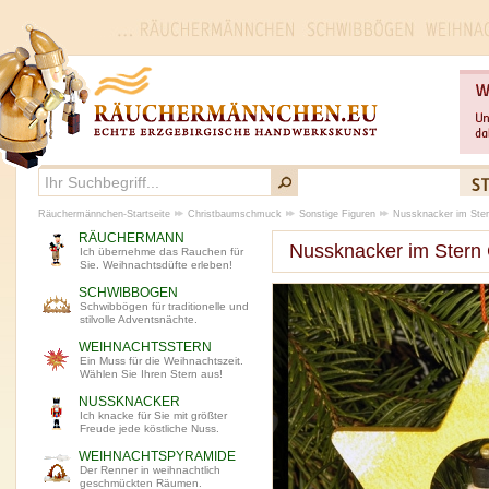
Räuchermännchen-Startseite
Christbaumschmuck
Sonstige Figuren
Nussknacker im Ste
RÄUCHERMANN
Nussknacker im Stern
Ich übernehme das Rauchen für
Sie. Weihnachtsdüfte erleben!
SCHWIBBOGEN
Schwibbögen für traditionelle und
stilvolle Adventsnächte.
WEIHNACHTSSTERN
Ein Muss für die Weihnachtszeit.
Wählen Sie Ihren Stern aus!
NUSSKNACKER
Ich knacke für Sie mit größter
Freude jede köstliche Nuss.
WEIHNACHTSPYRAMIDE
Der Renner in weihnachtlich
geschmückten Räumen.