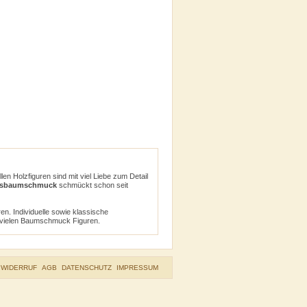
en Holzfiguren sind mit viel Liebe zum Detail
tsbaumschmuck
schmückt schon seit
ren. Individuelle sowie klassische
n vielen Baumschmuck Figuren.
WIDERRUF
AGB
DATENSCHUTZ
IMPRESSUM