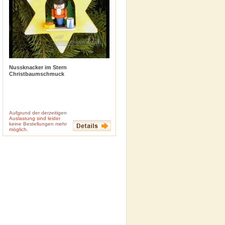
Nussknacker im Stern
Christbaumschmuck
Aufgrund der derzeitigen
( Stk. enth.)
Auslastung sind leider
keine Bestellungen mehr
inkl. 19 % MwSt
zzgl.
Versandkosten
möglich.