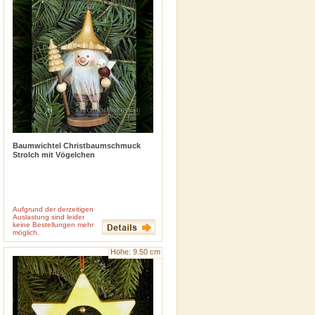
Baumwichtel Christbaumschmuck
Strolch mit Vögelchen
Aufgrund der derzeitigen
Auslastung sind leider
keine Bestellungen mehr
inkl. 19 % MwSt
zzgl.
Versandkosten
möglich.
Höhe: 9.50 cm