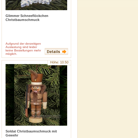
Glimmer Schneeflöckchen
Christbaumschmuck
Aufgrund der derzeitigen
( Stk. enth.)
Auslastung sind leider
keine Bestellungen mehr
inkl. 19 % MwSt
zzgl.
Versandkosten
möglich.
Höhe: 10.50
cm
Soldat Christbaumschmuck mit
Gewehr