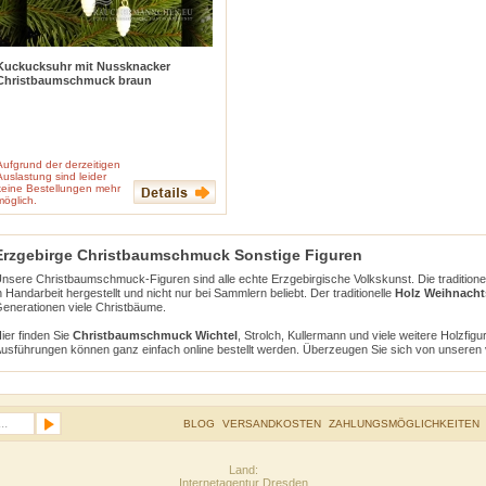
Kuckucksuhr mit Nussknacker
Christbaumschmuck braun
Aufgrund der derzeitigen
( Stk. enth.)
Auslastung sind leider
keine Bestellungen mehr
inkl. 19 % MwSt
zzgl.
Versandkosten
möglich.
Erzgebirge Christbaumschmuck Sonstige Figuren
nsere Christbaumschmuck-Figuren sind alle echte Erzgebirgische Volkskunst. Die traditionell
n Handarbeit hergestellt und nicht nur bei Sammlern beliebt. Der traditionelle
Holz Weihnach
enerationen viele Christbäume.
ier finden Sie
Christbaumschmuck Wichtel
, Strolch, Kullermann und viele weitere Holzfigu
usführungen können ganz einfach online bestellt werden. Überzeugen Sie sich von unsere
BLOG
VERSANDKOSTEN
ZAHLUNGSMÖGLICHKEITEN
Land:
Internetagentur Dresden