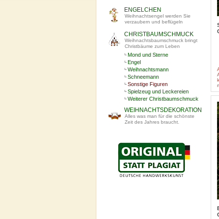
ENGELCHEN
Weihnachtsengel werden Sie
verzaubern und beflügeln
CHRISTBAUMSCHMUCK
Weihnachtsbaumschmuck bringt
Christbäume zum Leben
Mond und Sterne
Engel
Weihnachtsmann
Schneemann
Sonstige Figuren
Spielzeug und Leckereien
Weiterer Christbaumschmuck
WEIHNACHTSDEKORATION
Alles was man für die schönste
Zeit des Jahres braucht.