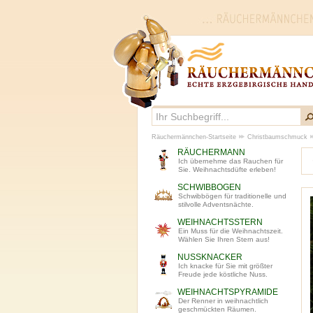
Räuchermännchen-Startseite
Christbaumschmuck
RÄUCHERMANN
Ich übernehme das Rauchen für
Sie. Weihnachtsdüfte erleben!
SCHWIBBOGEN
Schwibbögen für traditionelle und
stilvolle Adventsnächte.
WEIHNACHTSSTERN
Ein Muss für die Weihnachtszeit.
Wählen Sie Ihren Stern aus!
NUSSKNACKER
Ich knacke für Sie mit größter
Freude jede köstliche Nuss.
WEIHNACHTSPYRAMIDE
Der Renner in weihnachtlich
geschmückten Räumen.