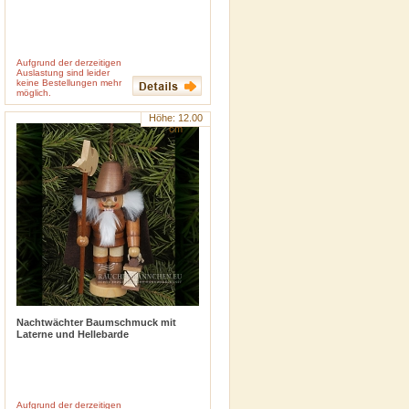
Aufgrund der derzeitigen
Auslastung sind leider
keine Bestellungen mehr
inkl. 19 % MwSt
zzgl.
Versandkosten
möglich.
Höhe: 12.00
cm
Nachtwächter Baumschmuck mit
Laterne und Hellebarde
Aufgrund der derzeitigen