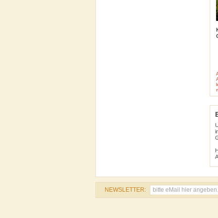
U
i
G
H
A
NEWSLETTER: