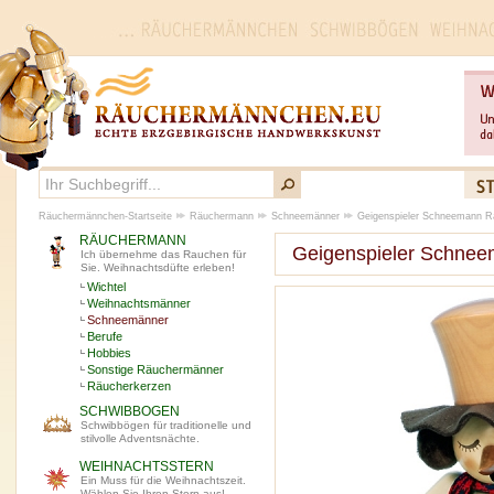
Räuchermännchen-Startseite
Räuchermann
Schneemänner
Geigenspieler Schneemann 
RÄUCHERMANN
Geigenspieler Schne
Ich übernehme das Rauchen für
Sie. Weihnachtsdüfte erleben!
Wichtel
Weihnachtsmänner
Schneemänner
Berufe
Hobbies
Sonstige Räuchermänner
Räucherkerzen
SCHWIBBOGEN
Schwibbögen für traditionelle und
stilvolle Adventsnächte.
WEIHNACHTSSTERN
Ein Muss für die Weihnachtszeit.
Wählen Sie Ihren Stern aus!