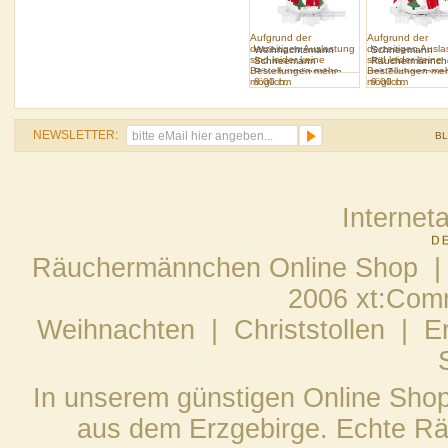
Aufgrund der
Aufgrund der
derzeitigen Auslastung
derzeitigen Ausl
Weihnachtsmann
Schneemann
sind leider keine
sind leider keine
Schneemann
Räuchermännch
Bestellungen mehr
Bestellungen me
Räuchermännchen
mit Zuckerstang
möglich.
8.00 cm
möglich.
9.00 cm
mit Tannenbaum
NEWSLETTER:
B
Internet
Räuchermännchen Online Shop |
2006 xt:Com
Weihnachten
|
Christstollen
|
E
In unserem günstigen Online Sho
aus dem Erzgebirge. Echte Räu