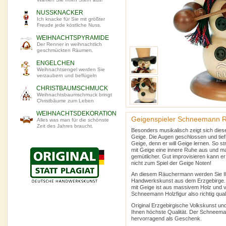
NUSSKNACKER
Ich knacke für Sie mit größter
Freude jede köstliche Nuss.
WEIHNACHTSPYRAMIDE
Der Renner in weihnachtlich
geschmückten Räumen.
ENGELCHEN
Weihnachtsengel werden Sie
verzaubern und beflügeln
CHRISTBAUMSCHMUCK
Weihnachtsbaumschmuck bringt
Christbäume zum Leben
WEIHNACHTSDEKORATION
Geigenspieler Schneemann 
Alles was man für die schönste
Zeit des Jahres braucht.
Besonders musikalisch zeigt sich di
Geige. Die Augen geschlossen und tief 
Geige, denn er will Geige lernen. So
mit Geige eine innere Ruhe aus und m
gemütlicher. Gut improvisieren kann e
nicht zum Spiel der Geige Noten!
An diesem Räuchermann werden Sie I
Handwerkskunst aus dem Erzgebirg
mit Geige ist aus massivem Holz und vo
Schneemann Holzfigur also richtig qua
Original Erzgebirgische Volkskunst und
Ihnen höchste Qualität. Der Schneem
hervorragend als Geschenk.