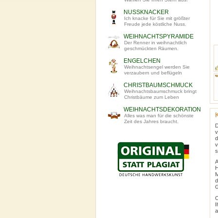
NUSSKNACKER
Ich knacke für Sie mit größter
Freude jede köstliche Nuss.
WEIHNACHTSPYRAMIDE
Der Renner in weihnachtlich
geschmückten Räumen.
ENGELCHEN
Weihnachtsengel werden Sie
verzaubern und beflügeln
CHRISTBAUMSCHMUCK
Weihnachtsbaumschmuck bringt
Christbäume zum Leben
WEIHNACHTSDEKORATION
Alles was man für die schönste
Zeit des Jahres braucht.
D
v
d
v
s
A
H
M
d
G
O
I
a