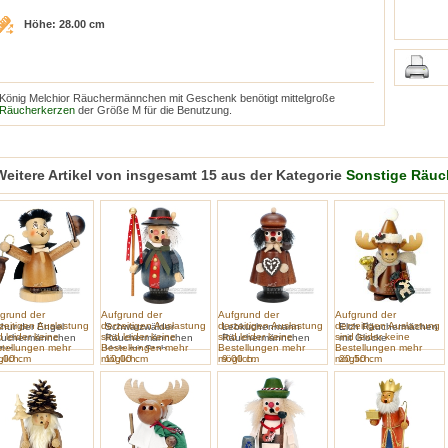
Höhe: 28.00 cm
König Melchior Räuchermännchen mit Geschenk benötigt mittelgroße
Räucherkerzen
der Größe M für die Benutzung.
Weitere Artikel von insgesamt 15 aus der Kategorie
Sonstige Räu
grund der
Aufgrund der
Aufgrund der
Aufgrund der
zeitigen Auslastung
derzeitigen Auslastung
derzeitigen Auslastung
derzeitigen Auslastung
thur der Engel
Schwarzwälder
Lebkuchenmann
Elch Räuchermächen
d leider keine
sind leider keine
sind leider keine
sind leider keine
uchermännchen
Räuchermännchen
Räuchermännchen
mit Glocke
tellungen mehr
Bestellungen mehr
Bestellungen mehr
Bestellungen mehr
tur
klein mit Stab
lich.
.00 cm
möglich.
10.00 cm
möglich.
9.00 cm
möglich.
20.50 cm