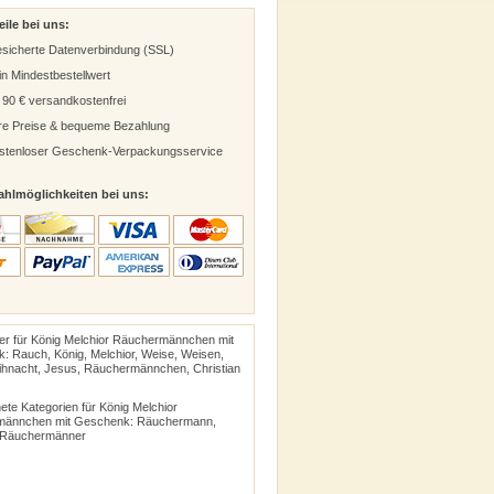
eile bei uns:
sicherte Datenverbindung (SSL)
in Mindestbestellwert
 90 € versandkostenfrei
ire Preise & bequeme Bezahlung
stenloser Geschenk-Verpackungsservice
ahlmöglichkeiten bei uns:
ter für König Melchior Räuchermännchen mit
: Rauch, König, Melchior, Weise, Weisen,
eihnacht, Jesus, Räuchermännchen,
Christian
te Kategorien für König Melchior
männchen mit Geschenk:
Räuchermann
,
 Räuchermänner