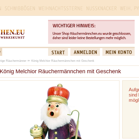
tige Räuchermänner
König Melchior Räuchermännchen mit Geschenk
König Melchior Räuchermännchen mit Geschenk
Aufg
sind 
mögl