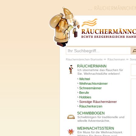
Räuchermännchen-Startseite
Räuchermann
Sons
RÄUCHERMANN
Ich übernehme das Rauchen für
Sie. Weihnachtsdüfte erleben!
Wichtel
Weihnachtsmänner
Schneemänner
Berufe
Hobbies
Sonstige Räuchermänner
Räucherkerzen
SCHWIBBOGEN
Schwibbögen für traditionelle und
stilvolle Adventsnächte.
WEIHNACHTSSTERN
Ein Muss für die Weihnachtszeit.
Wählen Sie Ihren Stern aus!