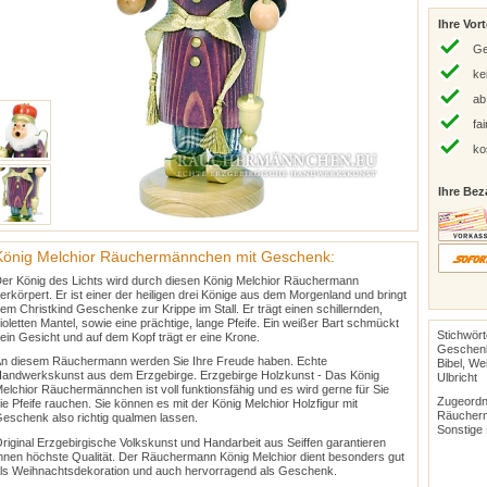
Ihre Vort
Ge
ke
ab
fa
ko
Ihre Bez
König Melchior Räuchermännchen mit Geschenk:
er König des Lichts wird durch diesen König Melchior Räuchermann
erkörpert. Er ist einer der heiligen drei Könige aus dem Morgenland und bringt
em Christkind Geschenke zur Krippe im Stall. Er trägt einen schillernden,
ioletten Mantel, sowie eine prächtige, lange Pfeife. Ein weißer Bart schmückt
Stichwör
ein Gesicht und auf dem Kopf trägt er eine Krone.
Geschenk
n diesem Räuchermann werden Sie Ihre Freude haben. Echte
Bibel, W
andwerkskunst aus dem Erzgebirge. Erzgebirge Holzkunst - Das König
Ulbricht
elchior Räuchermännchen ist voll funktionsfähig und es wird gerne für Sie
Zugeordne
ie Pfeife rauchen. Sie können es mit der König Melchior Holzfigur mit
Räucher
eschenk also richtig qualmen lassen.
Sonstige
riginal Erzgebirgische Volkskunst und Handarbeit aus Seiffen garantieren
hnen höchste Qualität. Der Räuchermann König Melchior dient besonders gut
ls Weihnachtsdekoration und auch hervorragend als Geschenk.