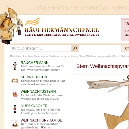
Räuchermännchen-Startseite
Weihnachtspyramide
Stern Weihnachtspyramide Christi Geburt
RÄUCHERMANN
Stern Weihnachtspyram
Ich übernehme das Rauchen für
Sie. Weihnachtsdüfte erleben!
SCHWIBBOGEN
Schwibbögen für traditionelle und
stilvolle Adventsnächte.
WEIHNACHTSSTERN
Ein Muss für die Weihnachtszeit.
Wählen Sie Ihren Stern aus!
NUSSKNACKER
Ich knacke für Sie mit größter
Freude jede köstliche Nuss.
WEIHNACHTSPYRAMIDE
Der Renner in weihnachtlich
geschmückten Räumen.