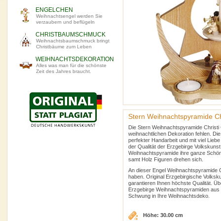
ENGELCHEN
Weihnachtsengel werden Sie
verzaubern und beflügeln
CHRISTBAUMSCHMUCK
Weihnachtsbaumschmuck bringt
Christbäume zum Leben
WEIHNACHTSDEKORATION
Alles was man für die schönste
Zeit des Jahres braucht.
Stern Weihnachtspyramide Chr
Die Stern Weihnachtspyramide Christi G
weihnachtlichen Dekoration fehlen. Die
perfekter Handarbeit und mit viel Lieb
der Qualität der Erzgebirge Volkskunst.
Weihnachtspyramide ihre ganze Schönhe
samt Holz Figuren drehen sich.
An dieser Engel Weihnachtspyramide C
haben. Original Erzgebirgische Volksk
garantieren Ihnen höchste Qualität. Ü
Erzgebirge Weihnachtspyramiden aus 
Schwung in Ihre Weihnachtsdeko.
Höhe: 30.00 cm