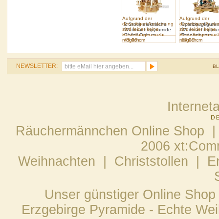
Aufgrund der
Aufgrund der
derzeitigen Auslastung
derzeitigen Ausl
2 Stock elektrische
Spielzeugfigure
sind leider keine
sind leider keine
Weihnachtspyramide
Weihnachtspyra
Bestellungen mehr
Bestellungen me
Christi Geburt
Tannenbaum
möglich.
45.00 cm
möglich.
28.00 cm
NEWSLETTER:
B
Internet
Räuchermännchen Online Shop |
2006 xt:Com
Weihnachten
|
Christstollen
|
E
Unser günstiger Online Shop
Erzgebirge Pyramide - Echte Wei