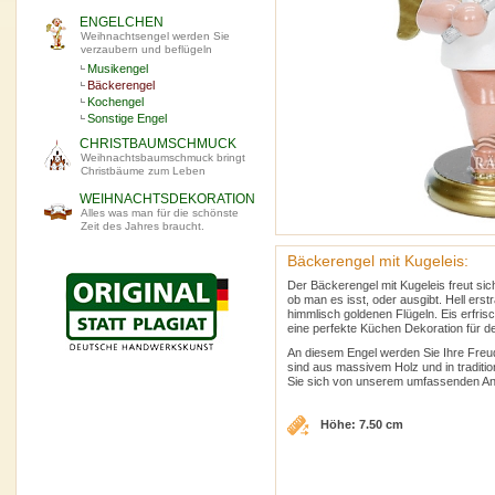
ENGELCHEN
Weihnachtsengel werden Sie
verzaubern und beflügeln
Musikengel
Bäckerengel
Kochengel
Sonstige Engel
CHRISTBAUMSCHMUCK
Weihnachtsbaumschmuck bringt
Christbäume zum Leben
WEIHNACHTSDEKORATION
Alles was man für die schönste
Zeit des Jahres braucht.
Bäckerengel mit Kugeleis:
Der Bäckerengel mit Kugeleis freut si
ob man es isst, oder ausgibt. Hell erstr
himmlisch goldenen Flügeln. Eis erfrisc
eine perfekte Küchen Dekoration für 
An diesem Engel werden Sie Ihre Freu
sind aus massivem Holz und in traditio
Sie sich von unserem umfassenden An
Höhe: 7.50 cm