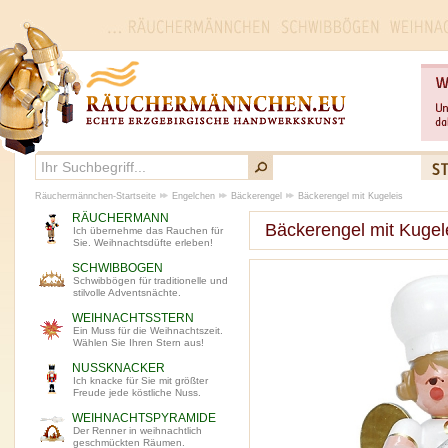
Räuchermännchen-Startseite
Engelchen
Bäckerengel
Bäckerengel mit Kugeleis
RÄUCHERMANN
Bäckerengel mit Kugel
Ich übernehme das Rauchen für
Sie. Weihnachtsdüfte erleben!
SCHWIBBOGEN
Schwibbögen für traditionelle und
stilvolle Adventsnächte.
WEIHNACHTSSTERN
Ein Muss für die Weihnachtszeit.
Wählen Sie Ihren Stern aus!
NUSSKNACKER
Ich knacke für Sie mit größter
Freude jede köstliche Nuss.
WEIHNACHTSPYRAMIDE
Der Renner in weihnachtlich
geschmückten Räumen.