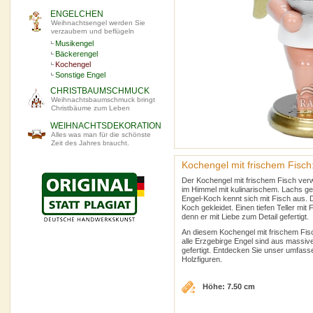
ENGELCHEN
Weihnachtsengel werden Sie
verzaubern und beflügeln
Musikengel
Bäckerengel
Kochengel
Sonstige Engel
CHRISTBAUMSCHMUCK
Weihnachtsbaumschmuck bringt
Christbäume zum Leben
WEIHNACHTSDEKORATION
Alles was man für die schönste
Zeit des Jahres braucht.
Kochengel mit frischem Fisch
Der Kochengel mit frischem Fisch ve
im Himmel mit kulinarischem. Lachs g
Engel-Koch kennt sich mit Fisch aus. Dab
Koch gekleidet. Einen tiefen Teller mit
denn er mit Liebe zum Detail gefertigt.
An diesem Kochengel mit frischem Fis
alle Erzgebirge Engel sind aus massive
gefertigt. Entdecken Sie unser umfas
Holzfiguren.
Höhe: 7.50 cm