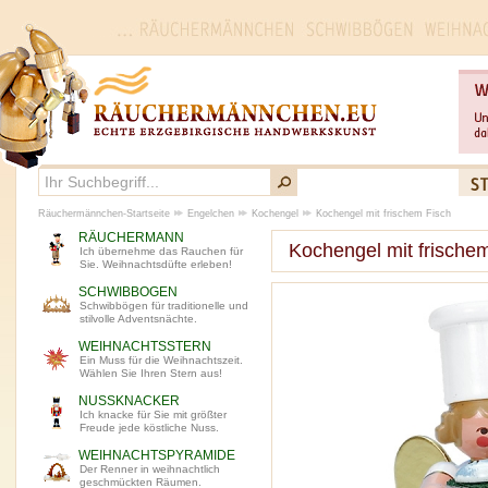
Räuchermännchen-Startseite
Engelchen
Kochengel
Kochengel mit frischem Fisch
RÄUCHERMANN
Kochengel mit frische
Ich übernehme das Rauchen für
Sie. Weihnachtsdüfte erleben!
SCHWIBBOGEN
Schwibbögen für traditionelle und
stilvolle Adventsnächte.
WEIHNACHTSSTERN
Ein Muss für die Weihnachtszeit.
Wählen Sie Ihren Stern aus!
NUSSKNACKER
Ich knacke für Sie mit größter
Freude jede köstliche Nuss.
WEIHNACHTSPYRAMIDE
Der Renner in weihnachtlich
geschmückten Räumen.