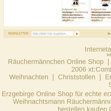
Aufgrund der
Aufgrund der
derzeitigen Auslastung
derzeitigen Ausl
Vorleser
Weihnachtsman
sind leider keine
sind leider keine
Weihnachtsmann
Räuchermännch
Bestellungen mehr
Bestellungen me
Räuchermännchen
natur klein
möglich.
26.00 cm
möglich.
12.00 cm
mit Zettel
NEWSLETTER:
B
Internet
Räuchermännchen Online Shop |
2006 xt:Com
Weihnachten
|
Christstollen
|
E
Erzgebirge Online Shop für echte e
Weihnachtsmann Räuchermännch
bestellen kaufen 