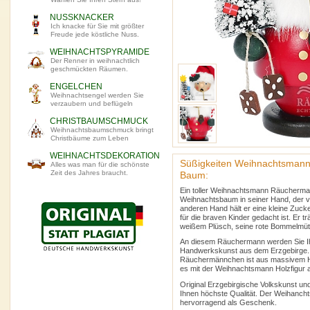
NUSSKNACKER
Ich knacke für Sie mit größter
Freude jede köstliche Nuss.
WEIHNACHTSPYRAMIDE
Der Renner in weihnachtlich
geschmückten Räumen.
ENGELCHEN
Weihnachtsengel werden Sie
verzaubern und beflügeln
CHRISTBAUMSCHMUCK
Weihnachtsbaumschmuck bringt
Christbäume zum Leben
WEIHNACHTSDEKORATION
Süßigkeiten Weihnachtsman
Alles was man für die schönste
Zeit des Jahres braucht.
Baum:
Ein toller Weihnachtsmann Räucherma
Weihnachtsbaum in seiner Hand, der vo
anderen Hand hält er eine kleine Zucke
für die braven Kinder gedacht ist. Er t
weißem Plüsch, seine rote Bommelmütz
An diesem Räuchermann werden Sie I
Handwerkskunst aus dem Erzgebirge
Räuchermännchen ist aus massivem Hol
es mit der Weihnachtsmann Holzfigur a
Original Erzgebirgische Volkskunst und
Ihnen höchste Qualität. Der Weihanc
hervorragend als Geschenk.