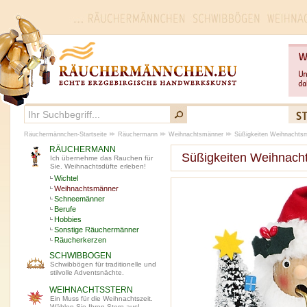
Räuchermännchen-Startseite
Räuchermann
Weihnachtsmänner
Süßigkeiten Weihnachts
RÄUCHERMANN
Süßigkeiten Weihnac
Ich übernehme das Rauchen für
Sie. Weihnachtsdüfte erleben!
Wichtel
Weihnachtsmänner
Schneemänner
Berufe
Hobbies
Sonstige Räuchermänner
Räucherkerzen
SCHWIBBOGEN
Schwibbögen für traditionelle und
stilvolle Adventsnächte.
WEIHNACHTSSTERN
Ein Muss für die Weihnachtszeit.
Wählen Sie Ihren Stern aus!