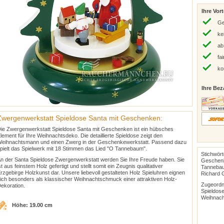
Ihre Vort
Ge
ke
ab
fa
ko
Ihre Bez
Zwergenwerkstatt Spieldose Santa mit Geschenken:
ie Zwergenwerkstatt Spieldose Santa mit Geschenken ist ein hübsches
lement für Ihre Weihnachtsdeko. Die detaillierte Spieldose zeigt den
eihnachtsmann und einen Zwerg in der Geschenkewerkstatt. Passend dazu
pielt das Spielwerk mit 18 Stimmen das Lied "O Tannebaum".
Stichwört
n der Santa Spieldose Zwergenwerkstatt werden Sie Ihre Freude haben. Sie
Geschenke
st aus feinstem Holz gefertigt und stellt somit ein Zeugnis qualitativer
Tannebau
rzgebirge Holzkunst dar. Unsere liebevoll gestalteten Holz Spieluhren eignen
Richard 
ich besonders als klassischer Weihnachtschmuck einer attraktiven Holz-
Zugeordn
ekoration.
Spieldos
Weihnach
Höhe: 19.00 cm