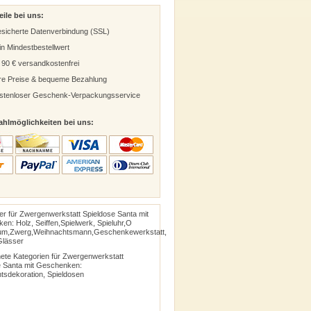
eile bei uns:
sicherte Datenverbindung (SSL)
in Mindestbestellwert
 90 € versandkostenfrei
ire Preise & bequeme Bezahlung
stenloser Geschenk-Verpackungsservice
ahlmöglichkeiten bei uns:
er für Zwergenwerkstatt Spieldose Santa mit
n: Holz, Seiffen,Spielwerk, Spieluhr,O
m,Zwerg,Weihnachtsmann,Geschenkewerkstatt,
Glässer
ete Kategorien für Zwergenwerkstatt
e Santa mit Geschenken:
tsdekoration
, Spieldosen