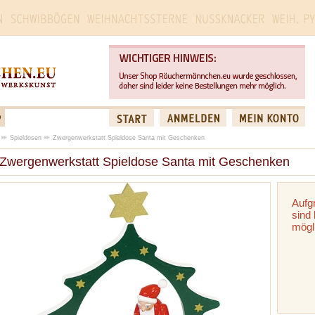
Spieldosen
Zwergenwerkstatt Spieldose Santa mit Geschenken
Zwergenwerkstatt Spieldose Santa mit Geschenken
Aufg
sind 
mögl