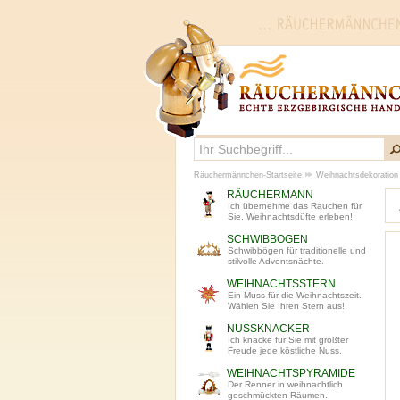
Räuchermännchen-Startseite
Weihnachtsdekoration
RÄUCHERMANN
Ich übernehme das Rauchen für
Sie. Weihnachtsdüfte erleben!
SCHWIBBOGEN
Schwibbögen für traditionelle und
stilvolle Adventsnächte.
WEIHNACHTSSTERN
Ein Muss für die Weihnachtszeit.
Wählen Sie Ihren Stern aus!
NUSSKNACKER
Ich knacke für Sie mit größter
Freude jede köstliche Nuss.
WEIHNACHTSPYRAMIDE
Der Renner in weihnachtlich
geschmückten Räumen.