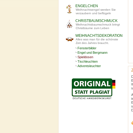
ENGELCHEN
Weihnachtsengel werden Sie
verzaubern und beflügeln
CHRISTBAUMSCHMUCK
Weihnachtsbaumschmuck bringt
Christbäume zum Leben
WEIHNACHTSDEKORATION
Alles was man für die schönste
Zeit des Jahres braucht.
Fensterbilder
Engel und Bergmann
Spieldosen
Tischleuchten
Adventsleuchter
D
E
W
s
A
i
E
s
D