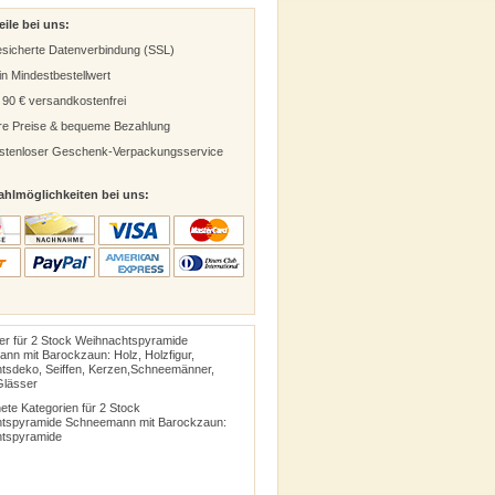
eile bei uns:
sicherte Datenverbindung (SSL)
in Mindestbestellwert
 90 € versandkostenfrei
ire Preise & bequeme Bezahlung
stenloser Geschenk-Verpackungsservice
ahlmöglichkeiten bei uns:
ter für 2 Stock Weihnachtspyramide
nn mit Barockzaun: Holz, Holzfigur,
tsdeko, Seiffen, Kerzen,Schneemänner,
Glässer
te Kategorien für 2 Stock
tspyramide Schneemann mit Barockzaun:
tspyramide