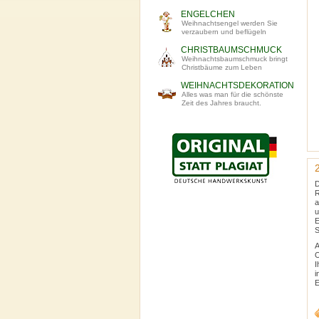
ENGELCHEN
Weihnachtsengel werden Sie
verzaubern und beflügeln
CHRISTBAUMSCHMUCK
Weihnachtsbaumschmuck bringt
Christbäume zum Leben
WEIHNACHTSDEKORATION
Alles was man für die schönste
Zeit des Jahres braucht.
D
R
a
u
E
S
A
O
I
i
E