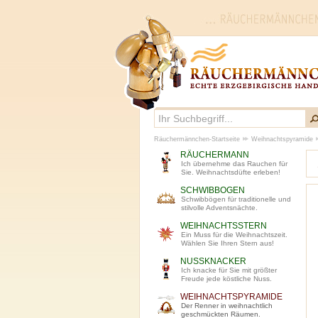
Räuchermännchen-Startseite
Weihnachtspyramide
RÄUCHERMANN
Ich übernehme das Rauchen für
Sie. Weihnachtsdüfte erleben!
SCHWIBBOGEN
Schwibbögen für traditionelle und
stilvolle Adventsnächte.
WEIHNACHTSSTERN
Ein Muss für die Weihnachtszeit.
Wählen Sie Ihren Stern aus!
NUSSKNACKER
Ich knacke für Sie mit größter
Freude jede köstliche Nuss.
WEIHNACHTSPYRAMIDE
Der Renner in weihnachtlich
geschmückten Räumen.