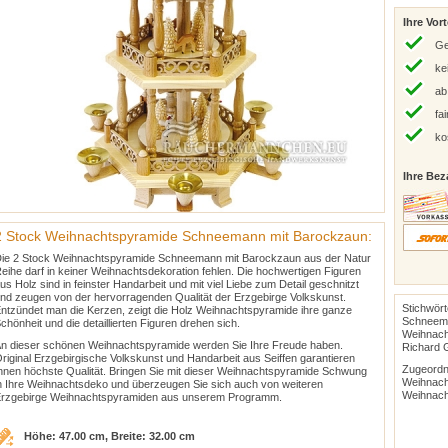
Ihre Vort
Ge
ke
ab
fa
ko
Ihre Bez
2 Stock Weihnachtspyramide Schneemann mit Barockzaun:
ie 2 Stock Weihnachtspyramide Schneemann mit Barockzaun aus der Natur
eihe darf in keiner Weihnachtsdekoration fehlen. Die hochwertigen Figuren
us Holz sind in feinster Handarbeit und mit viel Liebe zum Detail geschnitzt
nd zeugen von der hervorragenden Qualität der Erzgebirge Volkskunst.
Stichwör
ntzündet man die Kerzen, zeigt die Holz Weihnachtspyramide ihre ganze
Schneema
chönheit und die detaillierten Figuren drehen sich.
Weihnach
n dieser schönen Weihnachtspyramide werden Sie Ihre Freude haben.
Richard 
riginal Erzgebirgische Volkskunst und Handarbeit aus Seiffen garantieren
Zugeordne
hnen höchste Qualität. Bringen Sie mit dieser Weihnachtspyramide Schwung
Weihnach
n Ihre Weihnachtsdeko und überzeugen Sie sich auch von weiteren
Weihnach
rzgebirge Weihnachtspyramiden aus unserem Programm.
Höhe: 47.00 cm, Breite: 32.00 cm