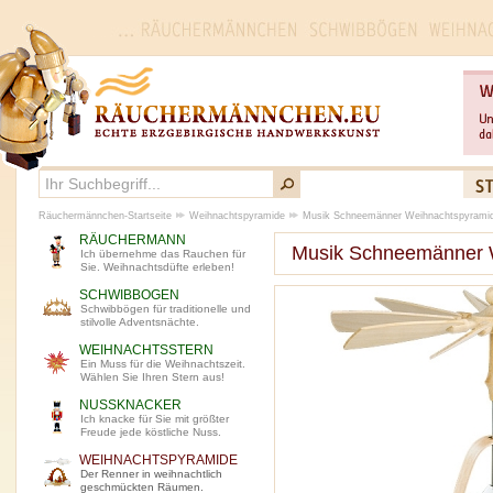
Räuchermännchen-Startseite
Weihnachtspyramide
Musik Schneemänner Weihnachtspyramid
RÄUCHERMANN
Musik Schneemänner W
Ich übernehme das Rauchen für
Sie. Weihnachtsdüfte erleben!
SCHWIBBOGEN
Schwibbögen für traditionelle und
stilvolle Adventsnächte.
WEIHNACHTSSTERN
Ein Muss für die Weihnachtszeit.
Wählen Sie Ihren Stern aus!
NUSSKNACKER
Ich knacke für Sie mit größter
Freude jede köstliche Nuss.
WEIHNACHTSPYRAMIDE
Der Renner in weihnachtlich
geschmückten Räumen.