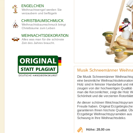
ENGELCHEN
Weihnachtsengel werden Sie
verzaubern und beflügeln
CHRISTBAUMSCHMUCK
Weihnachtsbaumschmuck bringt
Christbäume zum Leben
WEIHNACHTSDEKORATION
Alles was man für die schönste
Zeit des Jahres braucht.
Musik Schneemänner Weihnac
Die Musik Schneemänner Weihnachtspy
eine besinnliche Weihnachtsdekoration
Holz sind in feinster Handarbeit und mi
zeugen von der hochwertigen Qualität 
man die Kerzenlichter, zeigt die Holz
Schönheit und die verzierten Rotorblät
An dieser schönen Weichnachtspyram
Freude haben. Original Erzgebirgische
garantieren Ihnen höchste Qualität. Ü
Erzgebirge Weihnachtspyramiden aus 
Schwung in Ihre Weihnachtsdeko.
Höhe: 28.00 cm