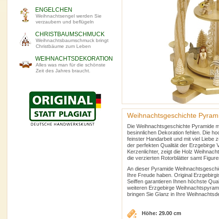
ENGELCHEN
Weihnachtsengel werden Sie
verzaubern und beflügeln
CHRISTBAUMSCHMUCK
Weihnachtsbaumschmuck bringt
Christbäume zum Leben
WEIHNACHTSDEKORATION
Alles was man für die schönste
Zeit des Jahres braucht.
Weihnachtsgeschichte Pyrami
Die Weihnachtsgeschichte Pyramide mit 
besinnlichen Dekoration fehlen. Die ho
feinster Handarbeit und mit viel Liebe
der perfekten Qualität der Erzgebirge
Kerzenlichter, zeigt die Holz Weihnac
die verzierten Rotorblätter samt Figur
An dieser Pyramide Weihnachtsgeschic
Ihre Freude haben. Original Erzgebirg
Seiffen garantieren Ihnen höchste Qua
weiteren Erzgebirge Weihnachtspyrami
bringen Sie Glanz in Ihre Weihnachtsd
Höhe: 29.00 cm