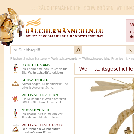
Räuchermännchen-Startseite
Weihnachtspyramide
Weihnachtsgeschichte Pyramide mit Hirt
RÄUCHERMANN
Weihnachtsgeschichte 
Ich übernehme das Rauchen für
Sie. Weihnachtsdüfte erleben!
SCHWIBBOGEN
Schwibbögen für traditionelle und
stilvolle Adventsnächte.
WEIHNACHTSSTERN
Ein Muss für die Weihnachtszeit.
Wählen Sie Ihren Stern aus!
NUSSKNACKER
Ich knacke für Sie mit größter
Freude jede köstliche Nuss.
WEIHNACHTSPYRAMIDE
Der Renner in weihnachtlich
geschmückten Räumen.