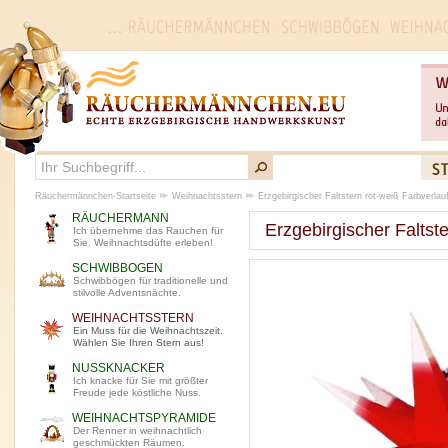
Räuchermännchen-Startseite
Weihnachtsstern
Erzgebirgischer Faltstern rot-weiß Farbverlau
RÄUCHERMANN
Erzgebirgischer Faltste
Ich übernehme das Rauchen für
Sie. Weihnachtsdüfte erleben!
SCHWIBBOGEN
Schwibbögen für traditionelle und
stilvolle Adventsnächte.
WEIHNACHTSSTERN
Ein Muss für die Weihnachtszeit.
Wählen Sie Ihren Stern aus!
NUSSKNACKER
Ich knacke für Sie mit größter
Freude jede köstliche Nuss.
WEIHNACHTSPYRAMIDE
Der Renner in weihnachtlich
geschmückten Räumen.