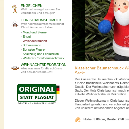
ENGELCHEN
Weihnachtsengel werden Sie
verzaubern und beflügeln
CHRISTBAUMSCHMUCK
Weihnachtsbaumschmuck bringt
Christbäume zum Leben
Mond und Sterne
Engel
Weihnachtsmann
Schneemann
Sonstige Figuren
Spielzeug und Leckereien
Weiterer Christbaumschmuck
WEIHNACHTSDEKORATION
Klassischer Baumschmuck W
Alles was man für die schönste
Zeit des Jahres braucht.
Sack:
Der klassische Baumschmuck Weihnac
für eine traditionelle Weihnachts-Dek
Details. Der Weihnachtsmann trägt b
Sack. Der Holz Christbaumschmuck eign
stilvolle Weihnachtsbaum Dekoration.
Dieser Weihnachtsmann Christbaumschm
Handarbeit gefertigt und verschönert 
von unserem umfassenden Angebot a
Höhe: 5.00 cm, Breite: 2.50 c