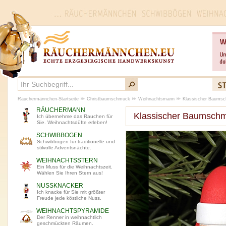
Räuchermännchen-Startseite
Christbaumschmuck
Weihnachtsmann
Klassischer Baumsc
RÄUCHERMANN
Klassischer Baumsch
Ich übernehme das Rauchen für
Sie. Weihnachtsdüfte erleben!
SCHWIBBOGEN
Schwibbögen für traditionelle und
stilvolle Adventsnächte.
WEIHNACHTSSTERN
Ein Muss für die Weihnachtszeit.
Wählen Sie Ihren Stern aus!
NUSSKNACKER
Ich knacke für Sie mit größter
Freude jede köstliche Nuss.
WEIHNACHTSPYRAMIDE
Der Renner in weihnachtlich
geschmückten Räumen.