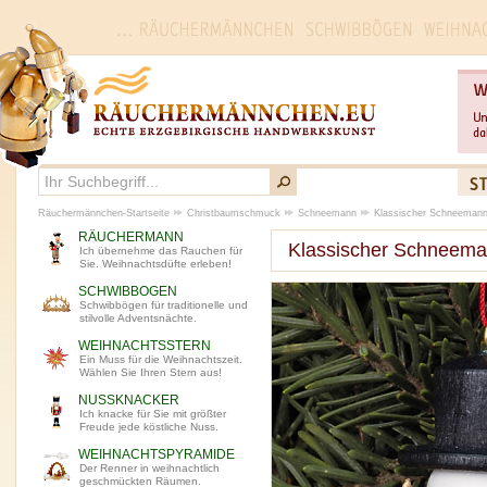
Räuchermännchen-Startseite
Christbaumschmuck
Schneemann
Klassischer Schneemann
RÄUCHERMANN
Klassischer Schneema
Ich übernehme das Rauchen für
Sie. Weihnachtsdüfte erleben!
SCHWIBBOGEN
Schwibbögen für traditionelle und
stilvolle Adventsnächte.
WEIHNACHTSSTERN
Ein Muss für die Weihnachtszeit.
Wählen Sie Ihren Stern aus!
NUSSKNACKER
Ich knacke für Sie mit größter
Freude jede köstliche Nuss.
WEIHNACHTSPYRAMIDE
Der Renner in weihnachtlich
geschmückten Räumen.