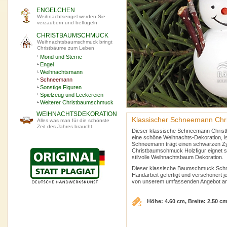
ENGELCHEN
Weihnachtsengel werden Sie
verzaubern und beflügeln
CHRISTBAUMSCHMUCK
Weihnachtsbaumschmuck bringt
Christbäume zum Leben
Mond und Sterne
Engel
Weihnachtsmann
Schneemann
Sonstige Figuren
Spielzeug und Leckereien
Weiterer Christbaumschmuck
WEIHNACHTSDEKORATION
Klassischer Schneemann Chr
Alles was man für die schönste
Zeit des Jahres braucht.
Dieser klassische Schneemann Christ
eine schöne Weihnachts-Dekoration, is
Schneemann trägt einen schwarzen Zyl
Christbaumschmuck Holzfigur eignet 
stilvolle Weihnachtsbaum Dekoration.
Dieser klassische Baumschmuck Schneem
Handarbeit gefertigt und verschönert 
von unserem umfassenden Angebot a
Höhe: 4.60 cm, Breite: 2.50 c