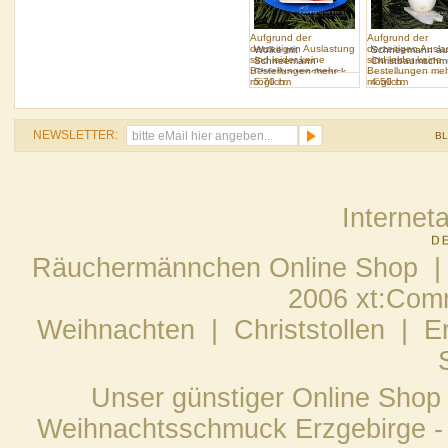
Aufgrund der
Aufgrund der
derzeitigen Auslastung
derzeitigen Ausl
Wolke mit
Schneemann auf
sind leider keine
sind leider keine
Schneemann
Christbaumschm
Bestellungen mehr
Bestellungen me
Christbaumschmuck
möglich.
5.70 cm
möglich.
4.50 cm
NEWSLETTER:
B
Internet
Räuchermännchen Online Shop |
2006 xt:Com
Weihnachten
|
Christstollen
|
E
Unser günstiger Online Shop
Weihnachtsschmuck Erzgebirge - 