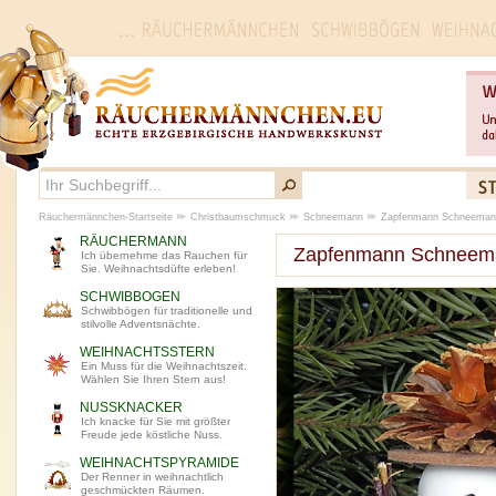
Räuchermännchen-Startseite
Christbaumschmuck
Schneemann
Zapfenmann Schneeman
RÄUCHERMANN
Zapfenmann Schneem
Ich übernehme das Rauchen für
Sie. Weihnachtsdüfte erleben!
SCHWIBBOGEN
Schwibbögen für traditionelle und
stilvolle Adventsnächte.
WEIHNACHTSSTERN
Ein Muss für die Weihnachtszeit.
Wählen Sie Ihren Stern aus!
NUSSKNACKER
Ich knacke für Sie mit größter
Freude jede köstliche Nuss.
WEIHNACHTSPYRAMIDE
Der Renner in weihnachtlich
geschmückten Räumen.