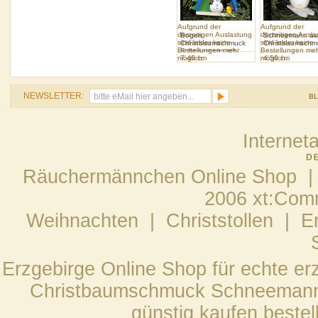
Aufgrund der
Aufgrund der
derzeitigen Auslastung
derzeitigen Ausl
Bogen
Schneemann auf
sind leider keine
sind leider keine
Christbaumschmuck
Christbaumschm
Bestellungen mehr
Bestellungen me
Schneemann mit
möglich.
7.40 cm
möglich.
4.50 cm
Vogel
NEWSLETTER:
B
Internet
Räuchermännchen Online Shop |
2006 xt:Com
Weihnachten
|
Christstollen
|
E
Erzgebirge Online Shop für echte e
Christbaumschmuck Schneemann
günstig kaufen bestel