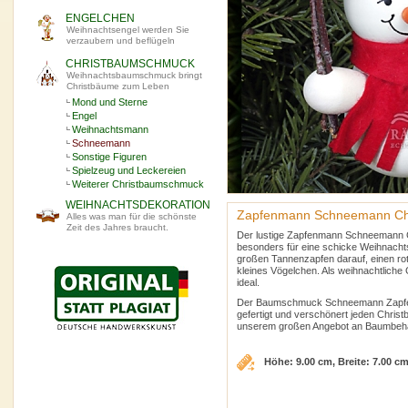
ENGELCHEN
Weihnachtsengel werden Sie
verzaubern und beflügeln
CHRISTBAUMSCHMUCK
Weihnachtsbaumschmuck bringt
Christbäume zum Leben
Mond und Sterne
Engel
Weihnachtsmann
Schneemann
Sonstige Figuren
Spielzeug und Leckereien
Weiterer Christbaumschmuck
WEIHNACHTSDEKORATION
Zapfenmann Schneemann Ch
Alles was man für die schönste
Zeit des Jahres braucht.
Der lustige Zapfenmann Schneemann 
besonders für eine schicke Weihnachts
großen Tannenzapfen darauf, einen rot
kleines Vögelchen. Als weihnachtliche 
ideal.
Der Baumschmuck Schneemann Zapfenma
gefertigt und verschönert jeden Chris
unserem großen Angebot an Baumbeh
Höhe: 9.00 cm, Breite: 7.00 c