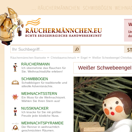
Räuchermännchen-Startseite
Christbaumschmuck
Engel
Weißer Schwebeengel Christb
RÄUCHERMANN
Weißer Schwebeengel
Ich übernehme das Rauchen für
Sie. Weihnachtsdüfte erleben!
SCHWIBBOGEN
Schwibbögen für traditionelle und
stilvolle Adventsnächte.
WEIHNACHTSSTERN
Ein Muss für die Weihnachtszeit.
Wählen Sie Ihren Stern aus!
NUSSKNACKER
Ich knacke für Sie mit größter
Freude jede köstliche Nuss.
WEIHNACHTSPYRAMIDE
Der Renner in weihnachtlich
geschmückten Räumen.