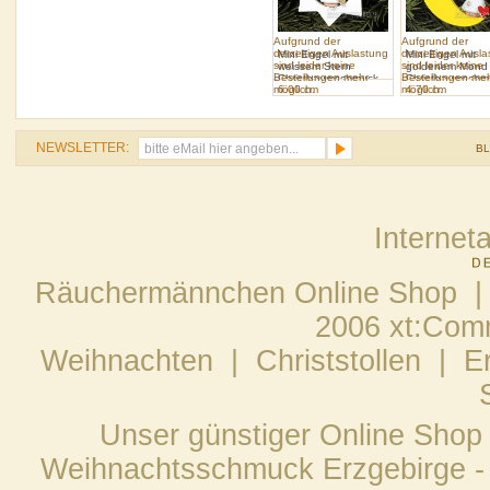
Aufgrund der
Aufgrund der
derzeitigen Auslastung
derzeitigen Ausl
Mini Engel mit
Mini Engel mit
sind leider keine
sind leider keine
weissem Stern
goldenem Mond
Bestellungen mehr
Bestellungen me
Christbaumschmuck
Christbaumschm
möglich.
6.00 cm
möglich.
4.70 cm
NEWSLETTER:
B
Internet
Räuchermännchen Online Shop |
2006 xt:Com
Weihnachten
|
Christstollen
|
E
Unser günstiger Online Shop
Weihnachtsschmuck Erzgebirge - 