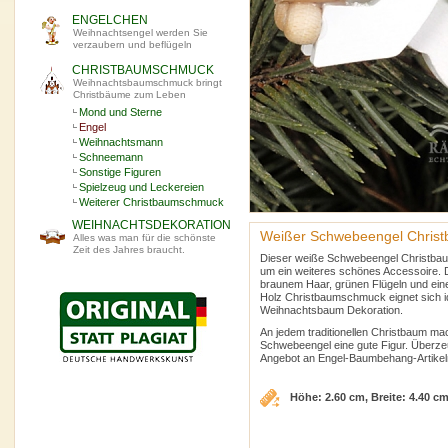
ENGELCHEN
Weihnachtsengel werden Sie
verzaubern und beflügeln
CHRISTBAUMSCHMUCK
Weihnachtsbaumschmuck bringt
Christbäume zum Leben
Mond und Sterne
Engel
Weihnachtsmann
Schneemann
Sonstige Figuren
Spielzeug und Leckereien
Weiterer Christbaumschmuck
WEIHNACHTSDEKORATION
Weißer Schwebeengel Chris
Alles was man für die schönste
Zeit des Jahres braucht.
Dieser weiße Schwebeengel Christba
um ein weiteres schönes Accessoire. D
braunem Haar, grünen Flügeln und ei
Holz Christbaumschmuck eignet sich ide
Weihnachtsbaum Dekoration.
An jedem traditionellen Christbaum m
Schwebeengel eine gute Figur. Überz
Angebot an Engel-Baumbehang-Artikel
Höhe: 2.60 cm, Breite: 4.40 c