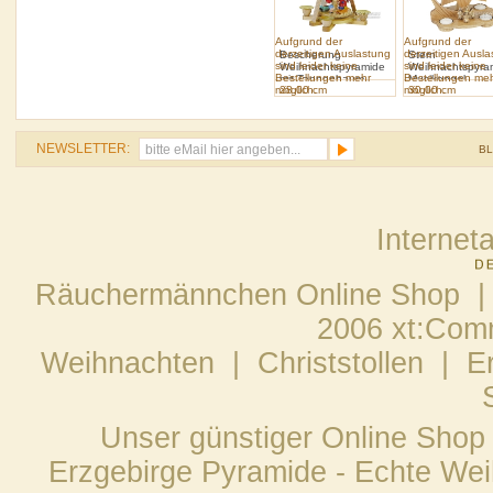
Aufgrund der
Aufgrund der
derzeitigen Auslastung
derzeitigen Ausl
Bescherung
Stern
sind leider keine
sind leider keine
Weihnachtspyramide
Weihnachtspyra
Bestellungen mehr
Bestellungen me
mit Tannenbaum
Musikengel
möglich.
28.00 cm
möglich.
30.00 cm
NEWSLETTER:
B
Internet
Räuchermännchen Online Shop |
2006 xt:Com
Weihnachten
|
Christstollen
|
E
Unser günstiger Online Shop
Erzgebirge Pyramide - Echte Wei