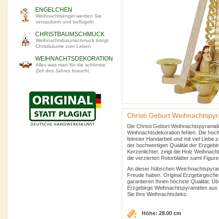
ENGELCHEN
Weihnachtsengel werden Sie
verzaubern und beflügeln
CHRISTBAUMSCHMUCK
Weihnachtsbaumschmuck bringt
Christbäume zum Leben
WEIHNACHTSDEKORATION
Alles was man für die schönste
Zeit des Jahres braucht.
Christi Geburt Weihnachtspy
Die Christi Geburt Weihnachtspyramid
Weihnachtsdekoration fehlen. Die hoch
feinster Handarbeit und mit viel Liebe
der hochwertigen Qualität der Erzgebi
Kerzenlichter, zeigt die Holz Weihnac
die verzierten Rotorblätter samt Figur
An dieser hübschen Weichnachtspyrami
Freude haben. Original Erzgebirgische
garantieren Ihnen höchste Qualität. Ü
Erzgebirge Weihnachtspyramiden aus
Sie Ihre Weihnachtsdeko.
Höhe: 28.00 cm