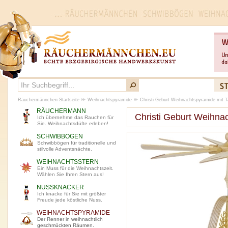
Räuchermännchen-Startseite
Weihnachtspyramide
Christi Geburt Weihnachtspyramide mit
RÄUCHERMANN
Christi Geburt Weihn
Ich übernehme das Rauchen für
Sie. Weihnachtsdüfte erleben!
SCHWIBBOGEN
Schwibbögen für traditionelle und
stilvolle Adventsnächte.
WEIHNACHTSSTERN
Ein Muss für die Weihnachtszeit.
Wählen Sie Ihren Stern aus!
NUSSKNACKER
Ich knacke für Sie mit größter
Freude jede köstliche Nuss.
WEIHNACHTSPYRAMIDE
Der Renner in weihnachtlich
geschmückten Räumen.